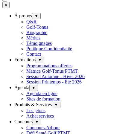
×
À propos
▼
Q&R
Golf-Tonus
Biographie
Méritas
Témoignages
Politique Confidentialité
Contact
Formations
▼
Programmations offertes
Matrice Golf-Tonus PTMT
Session Automne - Hiver 2026
Session Printemps - Été 2026
Agenda
▼
Agenda en ligne
Sites de formation
Produits & Services
▼
Les jetons
Achat services
Concours
▼
Concours-Arbour
Défi Santé Golf PTMT