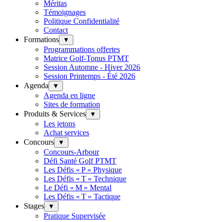
Méritas
Témoignages
Politique Confidentialité
Contact
Formations
▼
Programmations offertes
Matrice Golf-Tonus PTMT
Session Automne - Hiver 2026
Session Printemps - Été 2026
Agenda
▼
Agenda en ligne
Sites de formation
Produits & Services
▼
Les jetons
Achat services
Concours
▼
Concours-Arbour
Défi Santé Golf PTMT
Les Défis « P » Physique
Les Défis « T » Technique
Le Défi « M » Mental
Les Défis « T » Tactique
Stages
▼
Pratique Supervisée