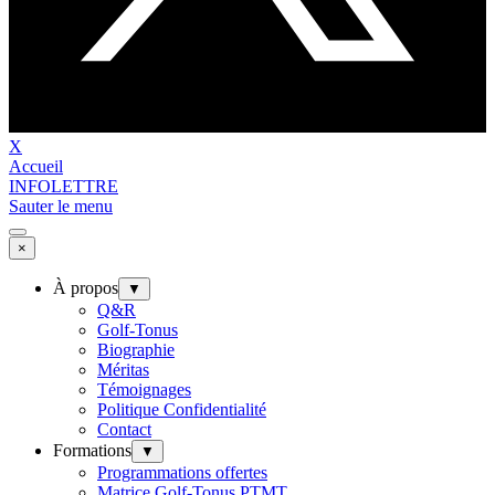
X
Accueil
INFOLETTRE
Sauter le menu
×
À propos
▼
Q&R
Golf-Tonus
Biographie
Méritas
Témoignages
Politique Confidentialité
Contact
Formations
▼
Programmations offertes
Matrice Golf-Tonus PTMT