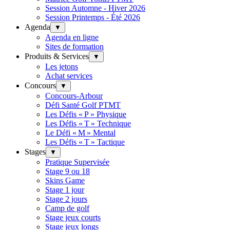
Session Automne - Hiver 2026
Session Printemps - Été 2026
Agenda
▼
Agenda en ligne
Sites de formation
Produits & Services
▼
Les jetons
Achat services
Concours
▼
Concours-Arbour
Défi Santé Golf PTMT
Les Défis « P » Physique
Les Défis « T » Technique
Le Défi « M » Mental
Les Défis « T » Tactique
Stages
▼
Pratique Supervisée
Stage 9 ou 18
Skins Game
Stage 1 jour
Stage 2 jours
Camp de golf
Stage jeux courts
Stage jeux longs