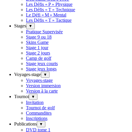
Les Défis « P » Physique
Les Défis « T » Technique
Le Défi « M » Mental
Les Défis « T » Tactique
Stages
▼
Pratique Supervisée
Stage 9 ou 18
Skins Game
Stage 1 jour
Stage 2 jours
Camp de golf
Stage jeux courts
Stage jeux longs
Voyages-stage
▼
Voyages-stage
Version immersion
Version à la carte
Tournoi
▼
Invitation
Tournoi de golf
Commandites
Inscriptions
Publications
▼
DVD tome 1