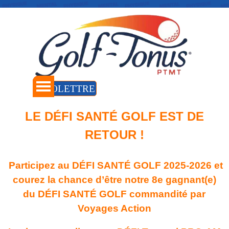
Aller au contenu
Sauter le menu
INFOLETTRE
Accueil
LE DÉFI SANTÉ GOLF EST DE
RETOUR !
Participez au DÉFI SANTÉ GOLF 2025-2026
et
courez la chance d’être notre
8
e
gagnant(e)
du DÉFI SANTÉ GOLF commandité par
Voyages Action