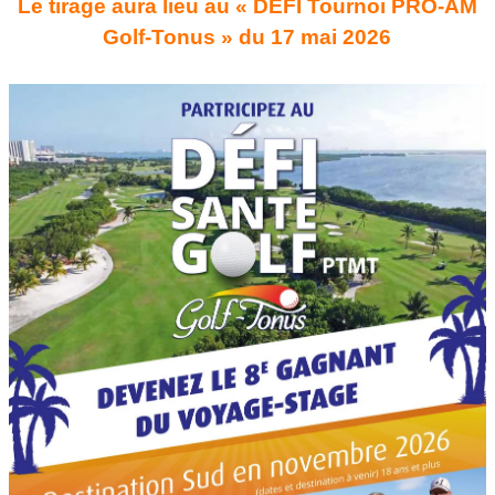
Le tirage aura lieu au « DÉFI Tournoi PRO-AM
Golf-Tonus » du 17 mai 2026