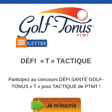
Aller au contenu
Sauter le menu
INFOLETTRE
Accueil
DÉFI « T » TACTIQUE
Participez au concours DÉFI SANTÉ GOLF-
TONUS « T » pour TACTIQUE de PTMT !